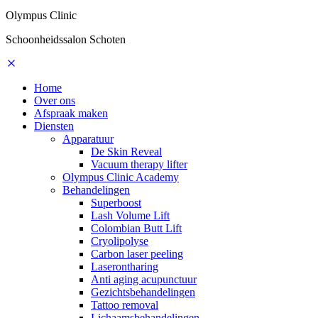
Olympus Clinic
Schoonheidssalon Schoten
Home
Over ons
Afspraak maken
Diensten
Apparatuur
De Skin Reveal
Vacuum therapy lifter
Olympus Clinic Academy
Behandelingen
Superboost
Lash Volume Lift
Colombian Butt Lift
Cryolipolyse
Carbon laser peeling
Laserontharing
Anti aging acupunctuur
Gezichtsbehandelingen
Tattoo removal
Lichaamsbehandelingen