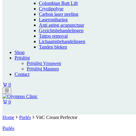
Colombian Butt Lift
Cryolipolyse
Carbon laser peeling
Laserontharing
Anti aging acupunctuur
Gezichtsbehandelingen
Tattoo removal
Lichaamsbehandelingen
Tanden bleken
Shop
Prijslijst
Prijslijst Vrouwen
Prijslijst Mannen
Contact
0
0
Home
Purlés
VitC Cream Perfector
Purlés