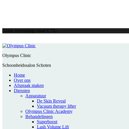
Gratis verzending vanaf € 75,-
Olympus Clinic
Schoonheidssalon Schoten
Home
Over ons
Afspraak maken
Diensten
Apparatuur
De Skin Reveal
Vacuum therapy lifter
Olympus Clinic Academy
Behandelingen
Superboost
Lash Volume Lift