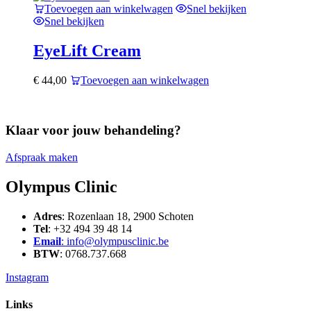
Toevoegen aan winkelwagen
Snel bekijken
Snel bekijken
EyeLift Cream
€
44,00
Toevoegen aan winkelwagen
Klaar voor jouw behandeling?
Afspraak maken
Olympus Clinic
Adres
: Rozenlaan 18, 2900 Schoten
Tel
: +32 494 39 48 14
Email
: info@olympusclinic.be
BTW
: 0768.737.668
Instagram
Links