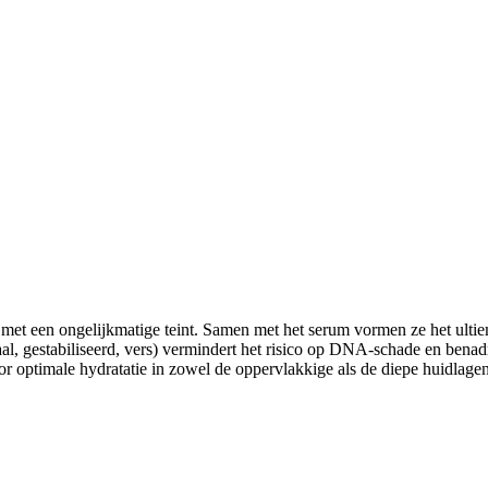
d met een ongelijkmatige teint. Samen met het serum vormen ze het ul
l, gestabiliseerd, vers) vermindert het risico op DNA-schade en benadr
or optimale hydratatie in zowel de oppervlakkige als de diepe huidlage